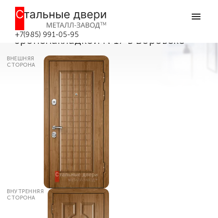
Главная
Каталог дверей
Металлические взломостойкие двери
Надежная металлическая дверь с
+7(985) 991-05-95
броненакладкой №17 в Боровске
ВНЕШНЯЯ
СТОРОНА
ВНУТРЕННЯЯ
СТОРОНА