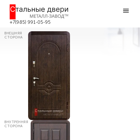
Главная
Каталог дверей
Утепленные входные двери
Однопольная дверь с повышенной
теплоизоляцией УТ-34 в Боровске
+7(985) 991-05-95
ВНЕШНЯЯ
СТОРОНА
ВНУТРЕННЯЯ
СТОРОНА