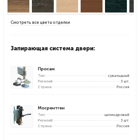
Смотреть все цвета отделки
Запирающая система двери:
Просам
Тип:
сувальдный
Регилей:
3 шт.
Страна:
Россия
Мосрентген
Тип:
цилиндровый
Регилей:
3 шт.
Страна:
Россия