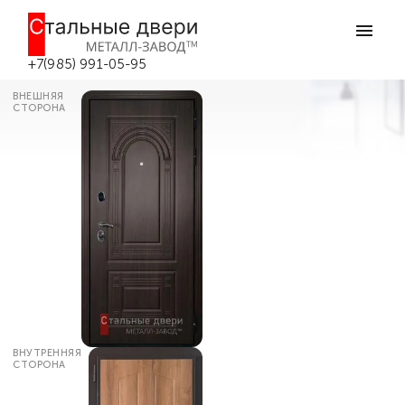
Главная
Каталог дверей
Утепленные входные двери
Коттеджная дверь утепленная №26
в Боровске
+7(985) 991-05-95
ВНЕШНЯЯ
СТОРОНА
ВНУТРЕННЯЯ
СТОРОНА