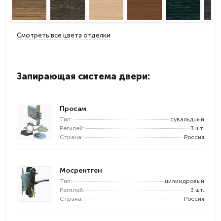
Смотреть все цвета отделки
Запирающая система двери:
Просам
Тип:
сувальдный
Регилей:
3 шт.
Страна:
Россия
Мосрентген
Тип:
цилиндровый
Регилей:
3 шт.
Страна:
Россия