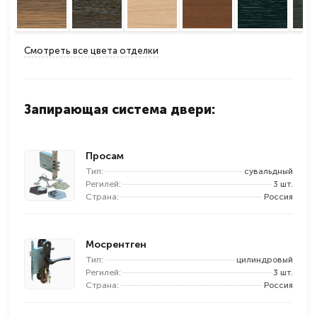
Смотреть все цвета отделки
Запирающая система двери:
Просам
Тип:
сувальдный
Регилей:
3 шт.
Страна:
Россия
Мосрентген
Тип:
цилиндровый
Регилей:
3 шт.
Страна:
Россия