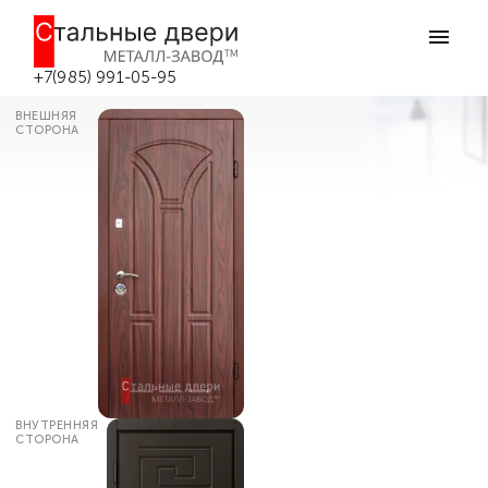
Главная
Каталог дверей
Трёхконтурные входные двери
Металлическая дверь 3 контура
уплотнения №27 в Боровске
+7(985) 991-05-95
ВНЕШНЯЯ
СТОРОНА
ВНУТРЕННЯЯ
СТОРОНА