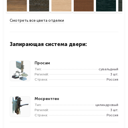
Смотреть все цвета отделки
Запирающая система двери:
Просам
Тип:
сувальдный
Регилей:
3 шт.
Страна:
Россия
Мосрентген
Тип:
цилиндровый
Регилей:
3 шт.
Страна:
Россия