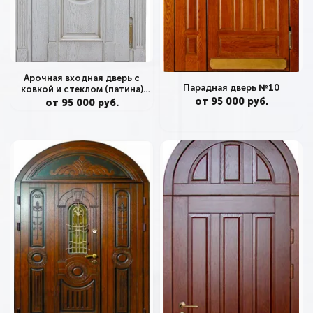
Арочная входная дверь с
Парадная дверь №10
ковкой и стеклом (патина)
№362
от 95 000 руб.
от 95 000 руб.