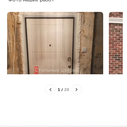
1
/
20