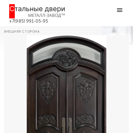
Главная
Каталог дверей
Парадные двери
Двойная дверь для гостиницы №343
в Боровске
+7(985) 991-05-95
ВНЕШНЯЯ СТОРОНА