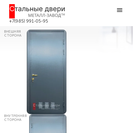
Главная
Каталог дверей
Двери в котельную (в бойлерную)
Дверь входная для котельной №9 в
Боровске
+7(985) 991-05-95
ВНЕШНЯЯ
СТОРОНА
ВНУТРЕННЯЯ
СТОРОНА