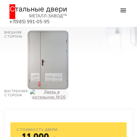
Главная
Каталог дверей
Двери в котельную (в бойлерную)
Дачная дверь с вент-решеткой №26
в Боровске
+7(985) 991-05-95
ВНЕШНЯЯ
СТОРОНА
ВНУТРЕННЯЯ
СТОРОНА
СТОИМОСТЬ ДВЕРИ:
11 000