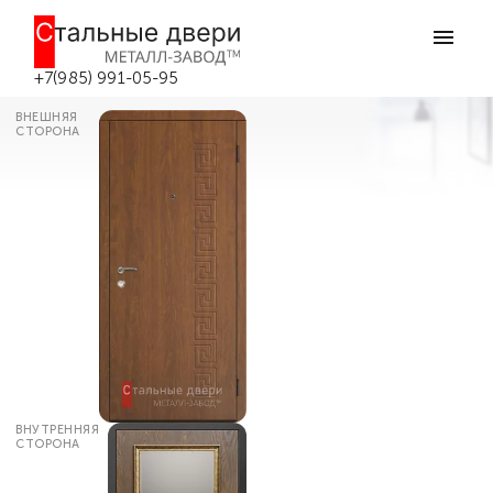
Главная
Каталог дверей
Входные двери с зеркалом
Железная дверь входная с зеркало
№54 в Боровске
+7(985) 991-05-95
ВНЕШНЯЯ
СТОРОНА
ВНУТРЕННЯЯ
СТОРОНА