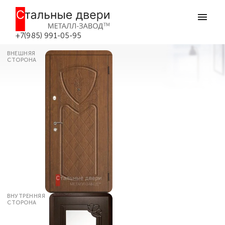
Главная
Каталог дверей
Входные двери с зеркалом
Входная дверь в квартиру с
зеркалом №46 в Боровске
+7(985) 991-05-95
ВНЕШНЯЯ
СТОРОНА
ВНУТРЕННЯЯ
СТОРОНА