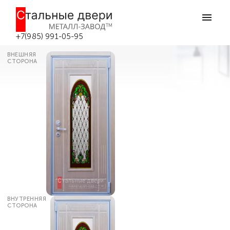
Главная
Каталог дверей
Металлические двери с витражом
Металлическая дверь с цветным
витражом №23 в Боровске
+7(985) 991-05-95
ВНЕШНЯЯ
СТОРОНА
ВНУТРЕННЯЯ
СТОРОНА