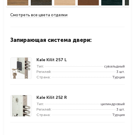
Смотреть все цвета отделки
Запирающая система двери:
Kale Kilit 257 L
Тип:
сувальдный
Регилей:
3 шт.
Страна:
Турция
Kale Kilit 252 R
Тип:
цилиндровый
Регилей:
3 шт.
Страна:
Турция