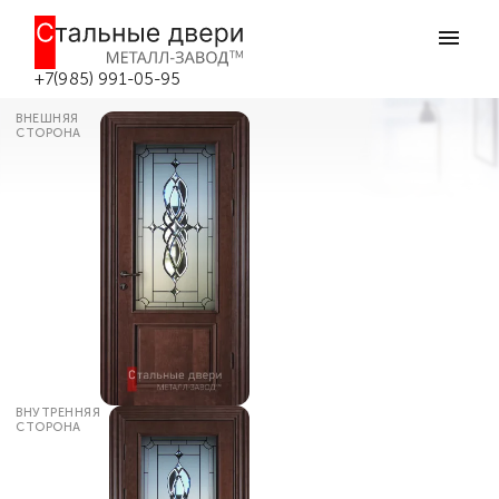
Главная
Каталог дверей
Металлические двери с витражом
Витражная дверь входная №10 в
Боровске
+7(985) 991-05-95
ВНЕШНЯЯ
СТОРОНА
ВНУТРЕННЯЯ
СТОРОНА