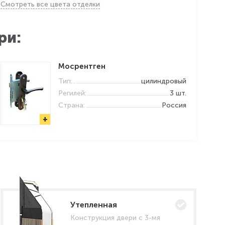
Смотреть все цвета отделки
ри:
Мосрентген
Тип:
цилиндровый
Регилей:
3 шт.
Страна:
Россия
+
Утепленная
Конструкция двери с 3-мя