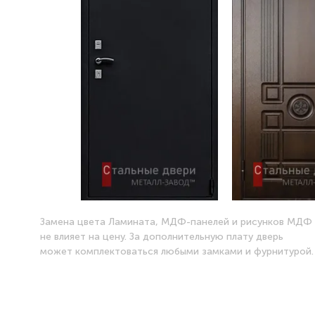
Замена цвета Ламината, МДФ-панелей и рисунков МДФ
не влияет на цену. За дополнительную плату дверь
может комплектоваться любыми замками и фурнитурой.