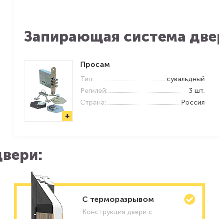
Запирающая система две
Просам
Тип:
сувальдный
Регилей:
3 шт.
Страна:
Россия
+
вери:
C терморазрывом
Конструкция двери с