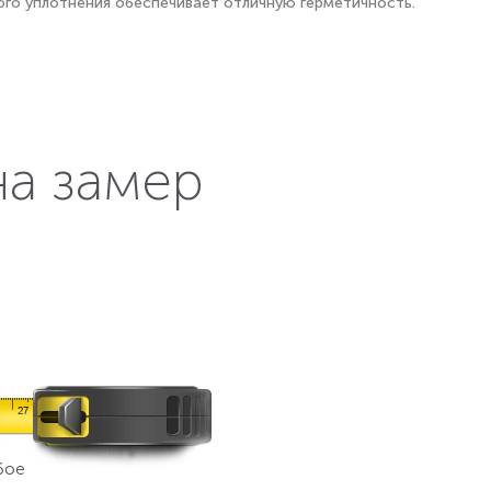
ого уплотнения обеспечивает отличную герметичность.
на замер
бое