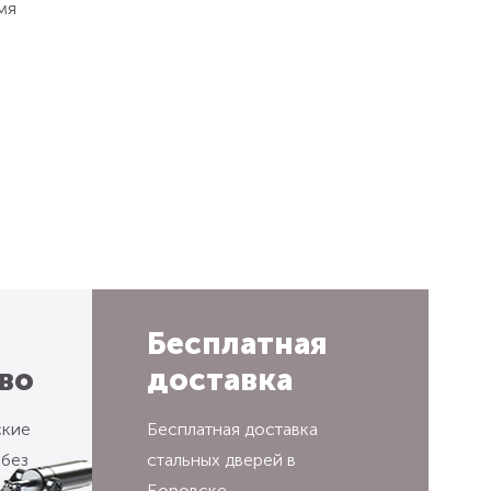
мя
Бесплатная
во
доставка
ские
Бесплатная доставка
 без
стальных дверей в
Боровске