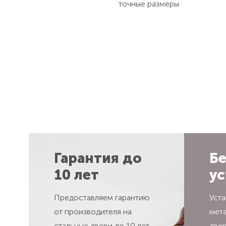
точные размеры
Гарантия до
Бе
10 лет
ус
Предоставляем гарантию
Уста
от производителя на
мет
стальные двери до 10 лет
две