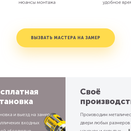
нюансы монтажа
удобное вре
ВЫЗВАТЬ МАСТЕРА НА ЗАМЕР
сплатная
Своё
тановка
производст
новка и выезд на замер
Производим металиче
алличеких входных
двери любых размеров
рей абсолютно
наценок и скрытых