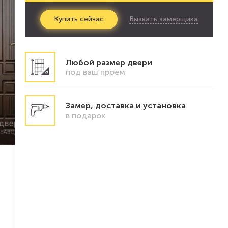
Вызвать замерщика
Купить
сейчас
Любой размер двери
под ваш проем
Замер, доставка и установка
в подарок