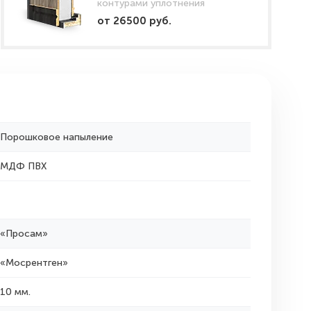
контурами уплотнения
от 26500 руб.
Порошковое напыление
МДФ ПВХ
«Просам»
«Мосрентген»
10 мм.