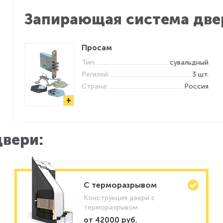
Запирающая система две
Просам
Тип:
сувальдный
Регилей:
3 шт.
Страна:
Россия
+
вери:
C терморазрывом
Конструкция двери с
терморазрывом
от 42000 руб.