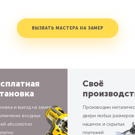
ВЫЗВАТЬ МАСТЕРА НА ЗАМЕР
сплатная
Своё
тановка
производст
новка и выезд на замер
Производим металиче
алличеких входных
двери любых размеров
рей абсолютно
наценок и скрытых
платно
платежей