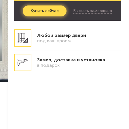
Вызвать замерщика
Купить
сейчас
Любой размер двери
под ваш проем
Замер, доставка и установка
в подарок