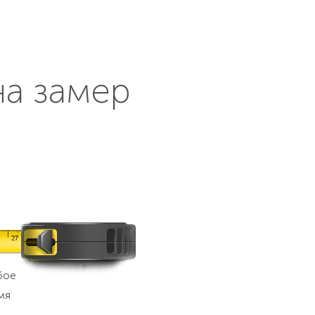
на замер
бое
мя