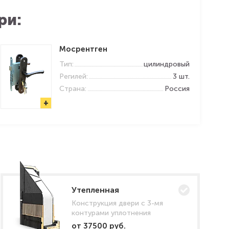
ри:
Мосрентген
Тип:
цилиндровый
Регилей:
3 шт.
Страна:
Россия
+
Утепленная
Конструкция двери с 3-мя
контурами уплотнения
от 37500 руб.