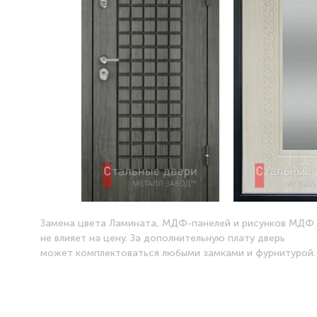
Замена цвета Ламината, МДФ-панелей и рисунков МДФ
не влияет на цену. За дополнительную плату дверь
может комплектоваться любыми замками и фурнитурой.