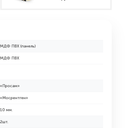
МДФ ПВХ (панель)
МДФ ПВХ
«Просам»
«Мосрентген»
10 мм.
2шт.