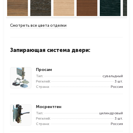
Смотреть все цвета отделки
Запирающая система двери:
Просам
Тип:
сувальдный
Регилей:
3 шт.
Страна:
Россия
Мосрентген
Тип:
цилиндровый
Регилей:
3 шт.
Страна:
Россия