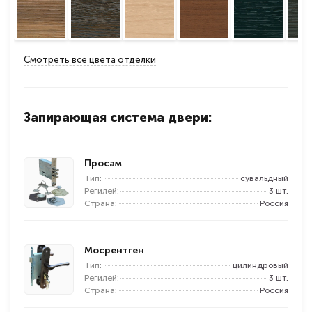
Смотреть все цвета отделки
Запирающая система двери:
Просам
Тип:
сувальдный
Регилей:
3 шт.
Страна:
Россия
Мосрентген
Тип:
цилиндровый
Регилей:
3 шт.
Страна:
Россия