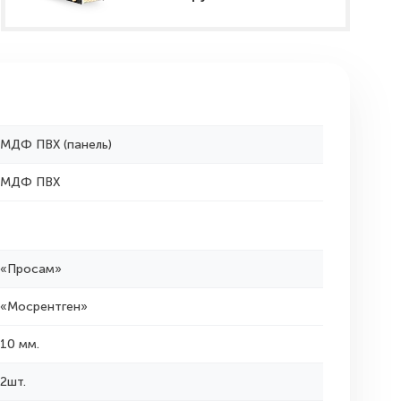
МДФ ПВХ (панель)
МДФ ПВХ
«Просам»
«Мосрентген»
10 мм.
2шт.