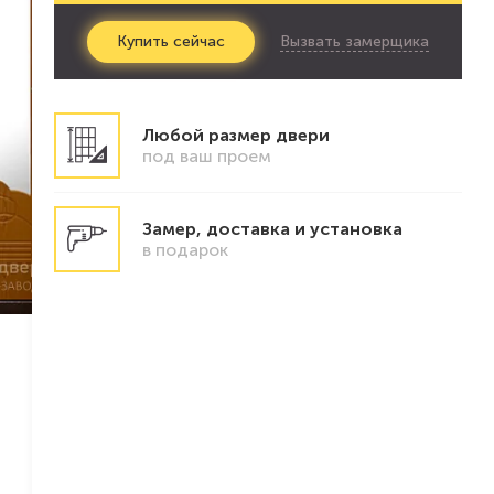
Вызвать замерщика
Купить
сейчас
Любой размер двери
под ваш проем
Замер, доставка и установка
в подарок