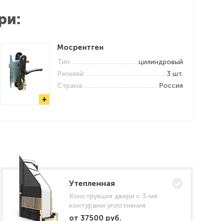
ри:
Мосрентген
Тип:
цилиндровый
Регилей:
3 шт.
Страна:
Россия
+
Утепленная
Конструкция двери с 3-мя
контурами уплотнения
от 37500 руб.