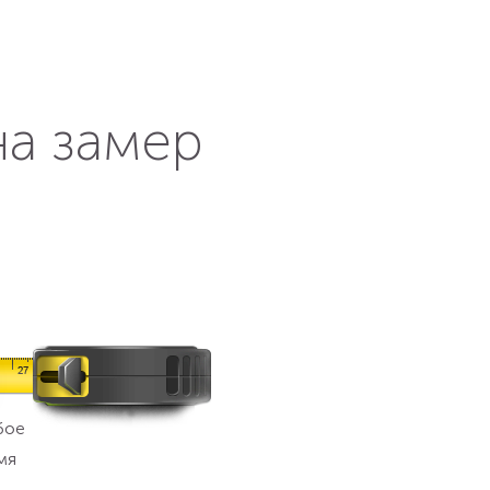
на замер
бое
мя