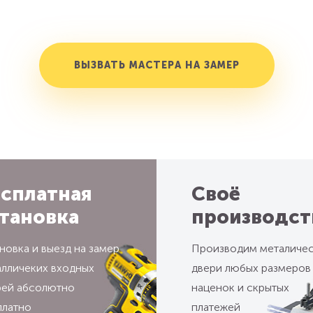
ВЫЗВАТЬ МАСТЕРА НА ЗАМЕР
сплатная
Своё
тановка
производст
новка и выезд на замер
Производим металиче
алличеких входных
двери любых размеров
рей абсолютно
наценок и скрытых
платно
платежей