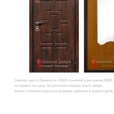
Замена цвета Ламината, МДФ-панелей и рисунков МДФ
не влияет на цену. За дополнительную плату дверь
может комплектоваться любыми замками и фурнитурой.