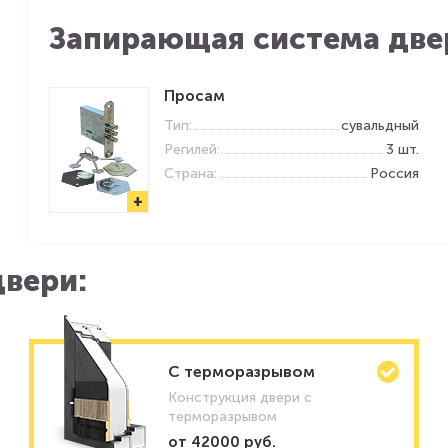
Запирающая система две
Просам
Тип:
сувальдный
Регилей:
3 шт.
Страна:
Россия
+
вери:
C терморазрывом
Конструкция двери с
терморазрывом
от 42000 руб.