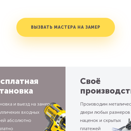
ВЫЗВАТЬ МАСТЕРА НА ЗАМЕР
сплатная
Своё
тановка
производст
новка и выезд на замер
Производим металиче
алличеких входных
двери любых размеров
рей абсолютно
наценок и скрытых
платно
платежей