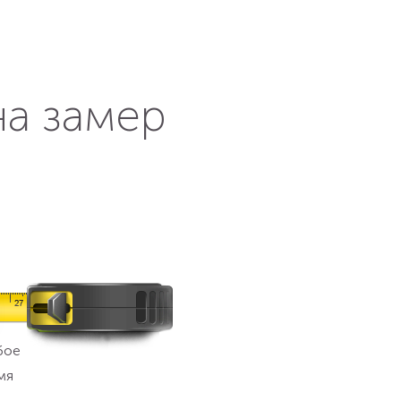
на замер
бое
мя