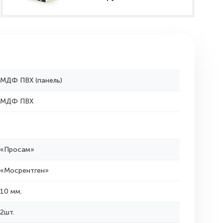
МДФ ПВХ (панель)
МДФ ПВХ
«Просам»
«Мосрентген»
10 мм.
2шт.