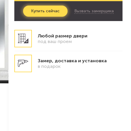
Вызвать замерщика
Купить
сейчас
Любой размер двери
под ваш проем
Замер, доставка и установка
в подарок