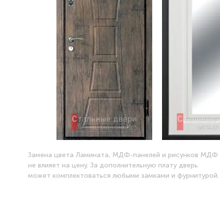
Замена цвета Ламината, МДФ-панелей и рисунков МДФ
не влияет на цену. За дополнительную плату дверь
может комплектоваться любыми замками и фурнитурой.