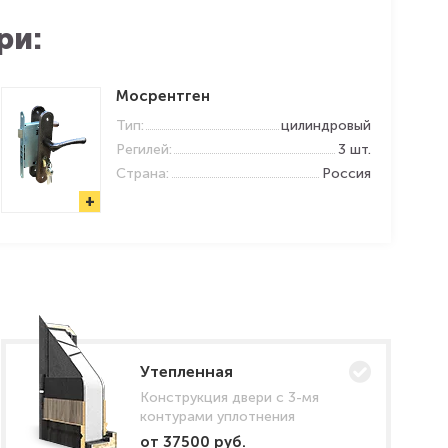
ри:
Мосрентген
Тип:
цилиндровый
Регилей:
3 шт.
Страна:
Россия
+
Утепленная
Конструкция двери с 3-мя
контурами уплотнения
от 37500 руб.