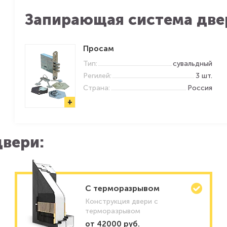
Запирающая система две
Просам
Тип:
сувальдный
Регилей:
3 шт.
Страна:
Россия
+
вери:
C терморазрывом
Конструкция двери с
терморазрывом
от 42000 руб.