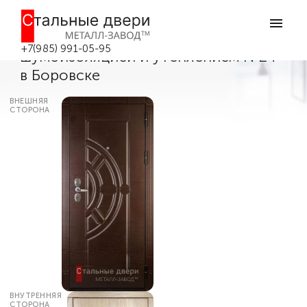
Главная
Каталог дверей
Металлические двери с шумоизоляцией
Дверь входная металлическая с
+7(985) 991-05-95
шумоизоляцией и утеплением №24
в Боровске
ВНЕШНЯЯ
СТОРОНА
ВНУТРЕННЯЯ
СТОРОНА