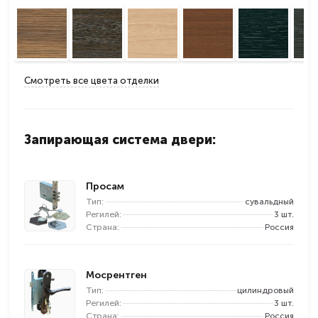
Смотреть все цвета отделки
Запирающая система двери:
Просам
Тип:
сувальдный
Регилей:
3 шт.
Страна:
Россия
Мосрентген
Тип:
цилиндровый
Регилей:
3 шт.
Страна:
Россия