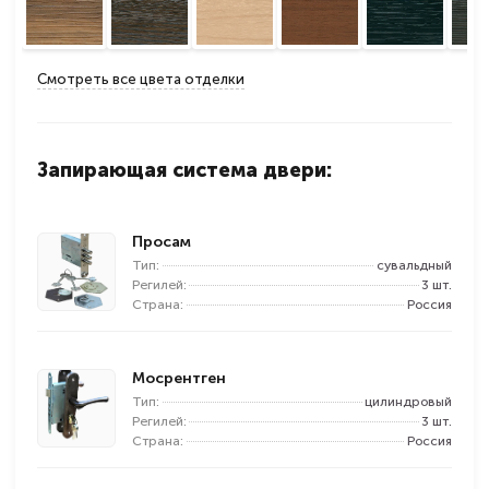
Смотреть все цвета отделки
Запирающая система двери:
Просам
Тип:
сувальдный
Регилей:
3 шт.
Страна:
Россия
Мосрентген
Тип:
цилиндровый
Регилей:
3 шт.
Страна:
Россия