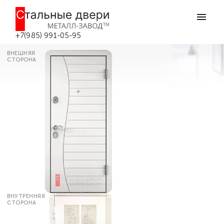
Главная
Каталог дверей
Утепленные входные двери
Дверь со звукоизоляцией
утеплённая УТ-29 в Боровске
+7(985) 991-05-95
ВНЕШНЯЯ
СТОРОНА
ВНУТРЕННЯЯ
СТОРОНА