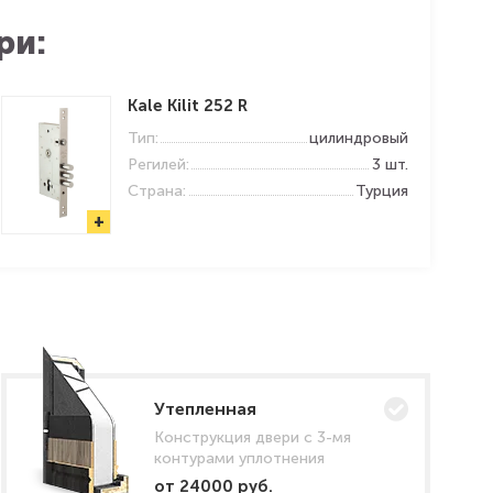
ри:
Kale Kilit 252 R
Тип:
цилиндровый
Регилей:
3 шт.
Страна:
Турция
+
Утепленная
Конструкция двери с 3-мя
контурами уплотнения
от 24000 руб.