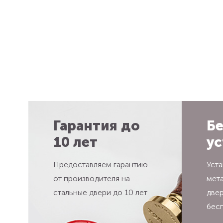
Гарантия до
Бе
10 лет
ус
Предоставляем гарантию
Уста
от производителя на
мет
стальные двери до 10 лет
две
бес