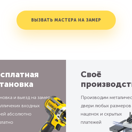
ВЫЗВАТЬ МАСТЕРА НА ЗАМЕР
сплатная
Своё
тановка
производст
новка и выезд на замер
Производим металиче
алличеких входных
двери любых размеров
рей абсолютно
наценок и скрытых
платно
платежей