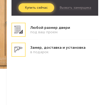
Вызвать замерщика
Купить
сейчас
Любой размер двери
под ваш проем
Замер, доставка и установка
в подарок