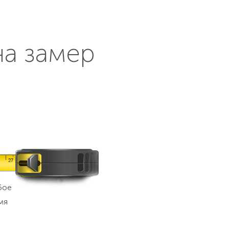
на замер
бое
мя