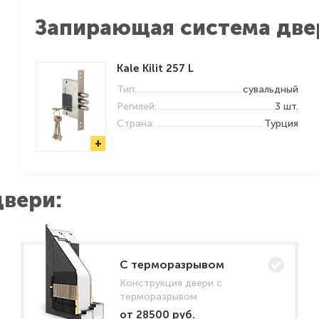
Запирающая система две
Kale Kilit 257 L
Тип:
сувальдный
Регилей:
3 шт.
Страна:
Турция
+
вери:
C терморазрывом
Конструкция двери с
терморазрывом
от 28500 руб.