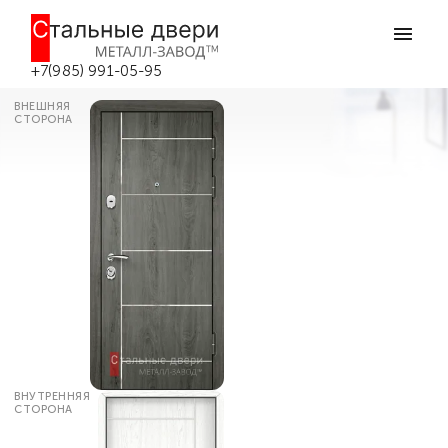
Главная
Каталог дверей
Входные двери в квартиру
Недорогая входная дверь в
квартиру №35 в Боровске
+7(985) 991-05-95
ВНЕШНЯЯ
СТОРОНА
ВНУТРЕННЯЯ
СТОРОНА