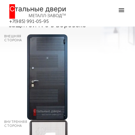
Главная
Каталог дверей
Металлические взломостойкие двери
Входная взломостойкая дверь с
+7(985) 991-05-95
защитой №5 в Боровске
ВНЕШНЯЯ
СТОРОНА
ВНУТРЕННЯЯ
СТОРОНА