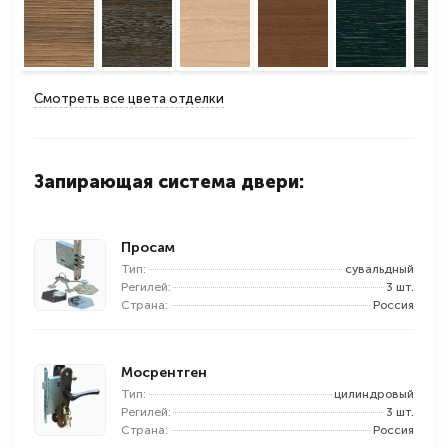
Смотреть все цвета отделки
Запирающая система двери:
Просам
Тип:
сувальдный
Регилей:
3 шт.
Страна:
Россия
Мосрентген
Тип:
цилиндровый
Регилей:
3 шт.
Страна:
Россия