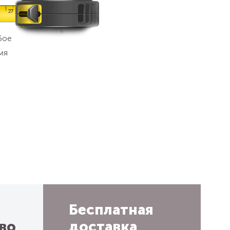
бое
мя
Бесплатная
во
доставка