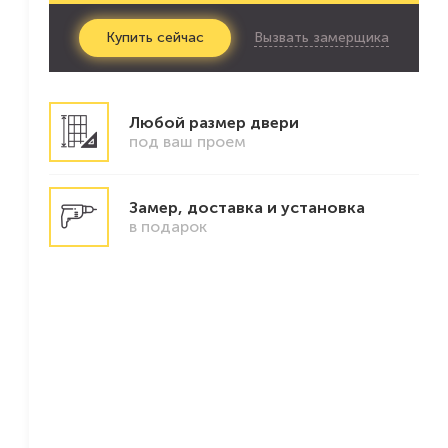
Вызвать замерщика
Купить
сейчас
Любой размер двери
под ваш проем
Замер, доставка и установка
в подарок