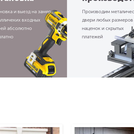
новка и выезд на замер
Производим металиче
алличеких входных
двери любых размеров
рей абсолютно
наценок и скрытых
платно
платежей