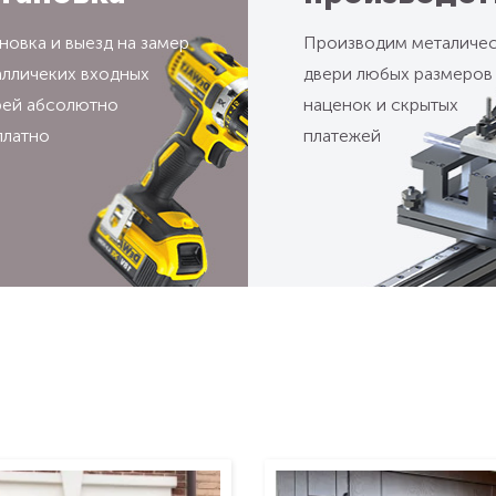
новка и выезд на замер
Производим металиче
алличеких входных
двери любых размеров
рей абсолютно
наценок и скрытых
платно
платежей