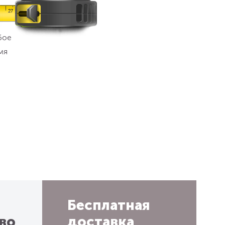
бое
мя
Бесплатная
во
доставка