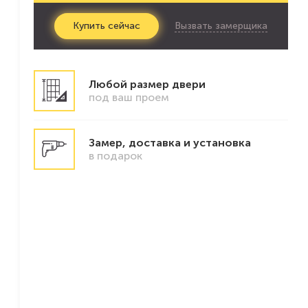
Вызвать замерщика
Купить
сейчас
Любой размер двери
под ваш проем
Замер, доставка и установка
в подарок