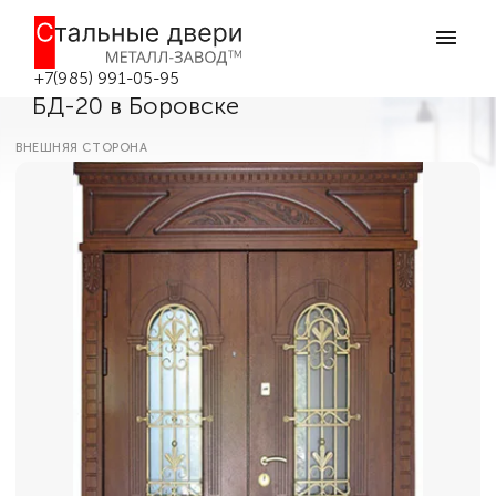
Главная
Каталог дверей
Парадные двери
Двухстворчатая входная дверь со
стеклом и кованной решеткой
+7(985) 991-05-95
БД-20 в Боровске
ВНЕШНЯЯ СТОРОНА