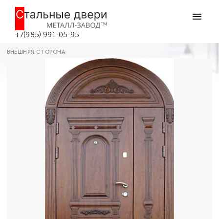
Главная
Каталог дверей
Парадные двери
Массивная полукруглая входная
дверь №98 в Боровске
+7(985) 991-05-95
ВНЕШНЯЯ СТОРОНА