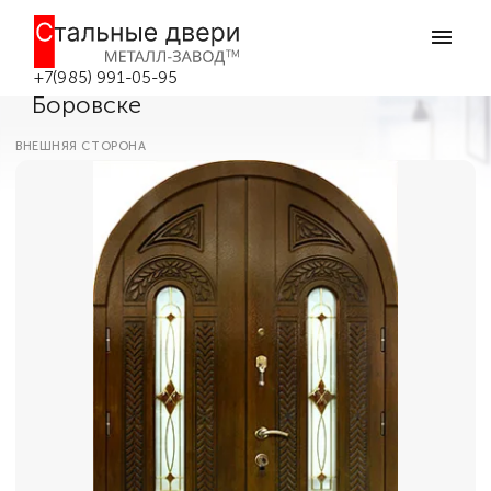
Главная
Каталог дверей
Парадные двери
Арочная дверь с витражным
остеклением в таунхаус №69 в
+7(985) 991-05-95
Боровске
ВНЕШНЯЯ СТОРОНА