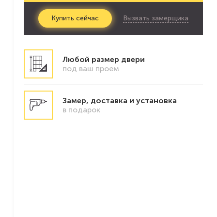
Вызвать замерщика
Купить
сейчас
Любой размер двери
под ваш проем
Замер, доставка и установка
в подарок