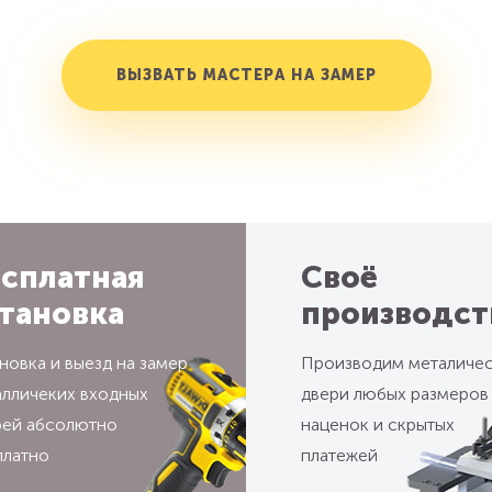
ВЫЗВАТЬ МАСТЕРА НА ЗАМЕР
сплатная
Своё
тановка
производст
новка и выезд на замер
Производим металиче
алличеких входных
двери любых размеров
рей абсолютно
наценок и скрытых
платно
платежей