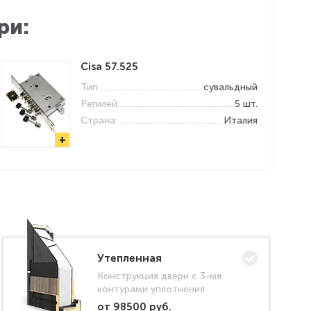
ри:
Cisa 57.525
Тип:
сувальдный
Регилей:
5 шт.
Страна:
Италия
+
Утепленная
Конструкция двери с 3-мя
контурами уплотнения
от 98500 руб.