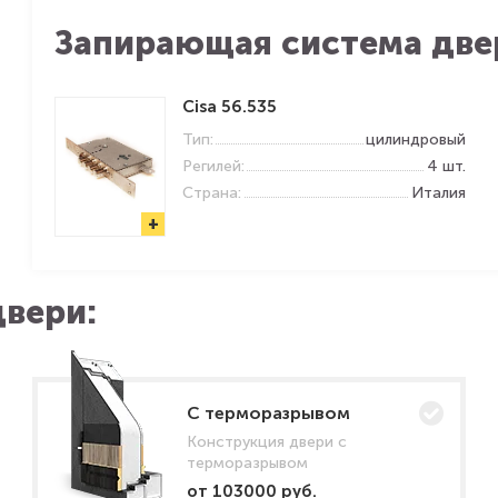
Запирающая система две
Cisa 56.535
Тип:
цилиндровый
Регилей:
4 шт.
Страна:
Италия
+
вери:
C терморазрывом
Конструкция двери с
терморазрывом
от 103000 руб.