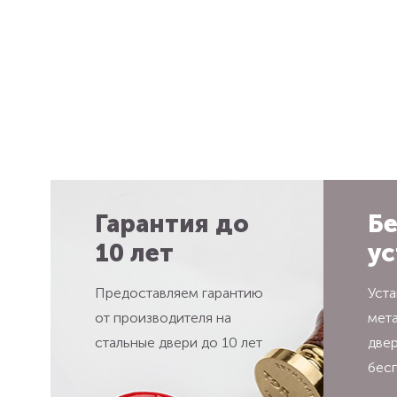
Гарантия до
Бе
10 лет
ус
Предоставляем гарантию
Уста
от производителя на
мет
стальные двери до 10 лет
две
бес