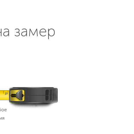
на замер
бое
мя