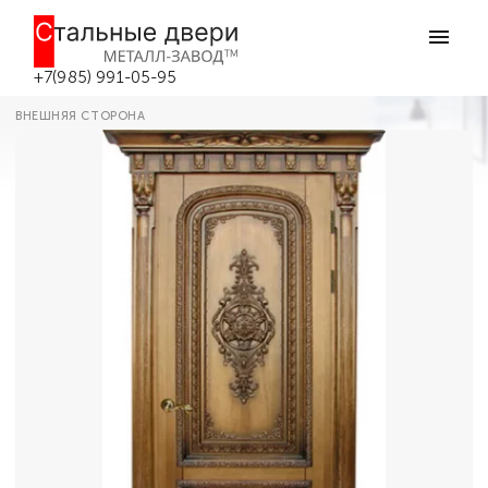
Главная
Каталог дверей
Парадные двери
Металлическая дверь в парадную
№6 в Боровске
+7(985) 991-05-95
ВНЕШНЯЯ СТОРОНА