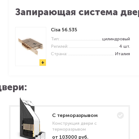
Запирающая система две
Cisa 56.535
Тип:
цилиндровый
Регилей:
4 шт.
Страна:
Италия
+
вери:
C терморазрывом
Конструкция двери с
терморазрывом
от 103000 руб.