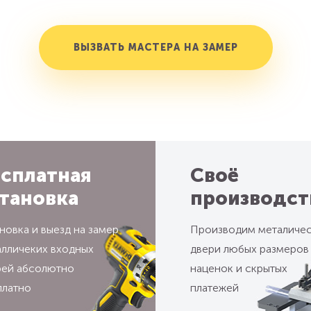
ВЫЗВАТЬ МАСТЕРА НА ЗАМЕР
сплатная
Своё
тановка
производст
новка и выезд на замер
Производим металиче
алличеких входных
двери любых размеров
рей абсолютно
наценок и скрытых
платно
платежей