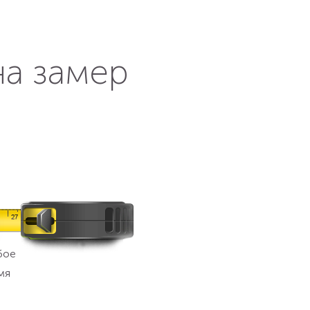
на замер
бое
мя