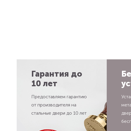
Гарантия до
Бе
10 лет
ус
Предоставляем гарантию
Уста
от производителя на
мет
стальные двери до 10 лет
две
бес