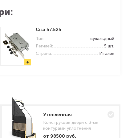
ри:
Cisa 57.525
Тип:
сувальдный
Регилей:
5 шт.
Страна:
Италия
+
Утепленная
Конструкция двери с 3-мя
контурами уплотнения
от 98500 руб.