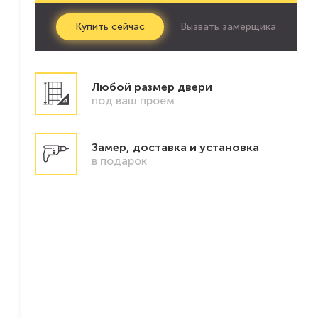
Вызвать замерщика
Купить
сейчас
Любой размер двери
под ваш проем
Замер, доставка и установка
в подарок