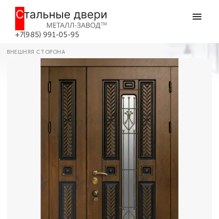
Главная
Каталог дверей
Парадные двери
Металлическая двухстворчатая
парадная дверь №353 в Боровске
+7(985) 991-05-95
ВНЕШНЯЯ СТОРОНА