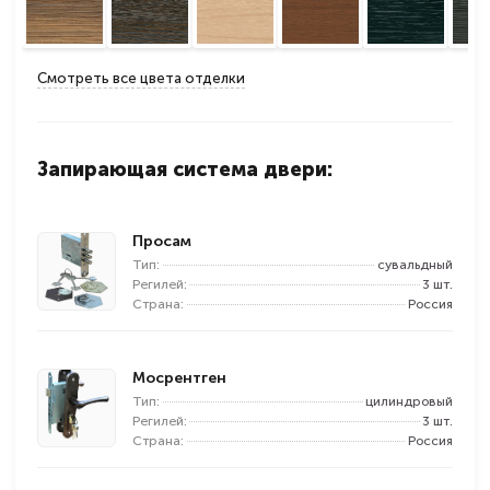
Смотреть все цвета отделки
Запирающая система двери:
Просам
Тип:
сувальдный
Регилей:
3 шт.
Страна:
Россия
Мосрентген
Тип:
цилиндровый
Регилей:
3 шт.
Страна:
Россия