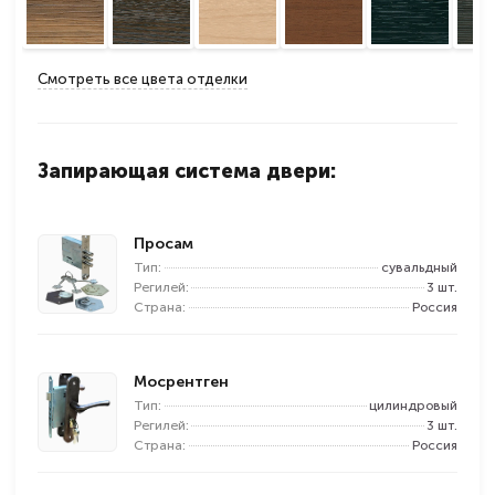
Смотреть все цвета отделки
Запирающая система двери:
Просам
Тип:
сувальдный
Регилей:
3 шт.
Страна:
Россия
Мосрентген
Тип:
цилиндровый
Регилей:
3 шт.
Страна:
Россия