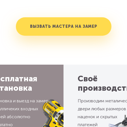
ВЫЗВАТЬ МАСТЕРА НА ЗАМЕР
сплатная
Своё
тановка
производст
новка и выезд на замер
Производим металиче
алличеких входных
двери любых размеров
рей абсолютно
наценок и скрытых
платно
платежей