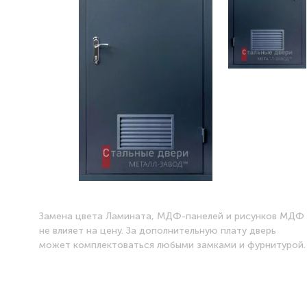
Замена цвета Ламината, МДФ-панелей и рисунков МДФ
не влияет на цену. За дополнительную плату дверь
может комплектоваться любыми замками и фурнитурой.