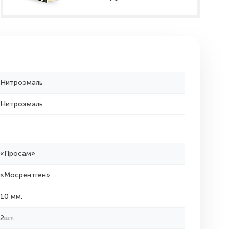
Нитроэмаль
Нитроэмаль
«Просам»
«Мосрентген»
10 мм.
2шт.