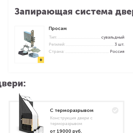
Запирающая система две
Просам
Тип:
сувальдный
Регилей:
3 шт.
Страна:
Россия
+
вери:
C терморазрывом
Конструкция двери с
терморазрывом
от 19000 руб.