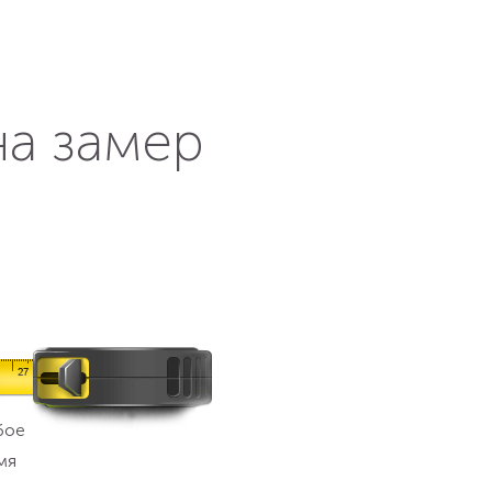
на замер
бое
мя