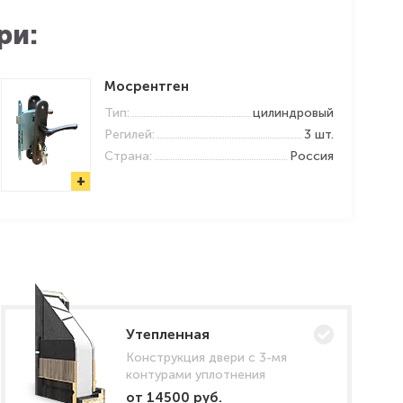
ри:
Мосрентген
Тип:
цилиндровый
Регилей:
3 шт.
Страна:
Россия
+
Утепленная
Конструкция двери с 3-мя
контурами уплотнения
от 14500 руб.