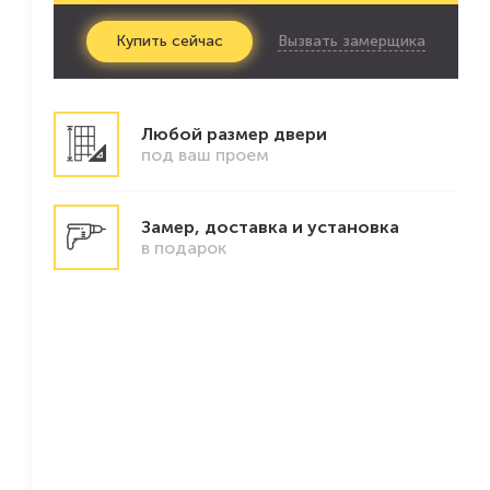
Вызвать замерщика
Купить
сейчас
Любой размер двери
под ваш проем
Замер, доставка и установка
в подарок