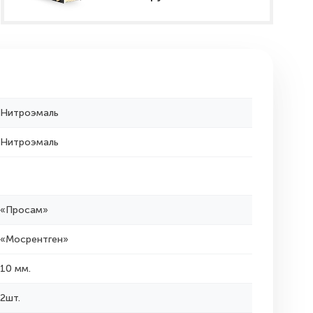
Нитроэмаль
Нитроэмаль
«Просам»
«Мосрентген»
10 мм.
2шт.