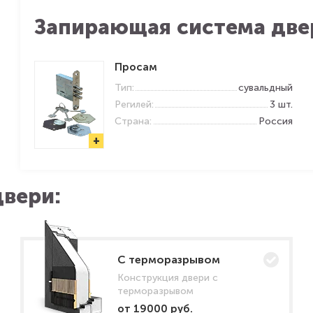
Запирающая система две
Просам
Тип:
сувальдный
Регилей:
3 шт.
Страна:
Россия
+
вери:
C терморазрывом
Конструкция двери с
терморазрывом
от 19000 руб.