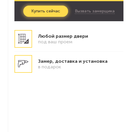
Вызвать замерщика
Купить
сейчас
Любой размер двери
под ваш проем
Замер, доставка и установка
в подарок