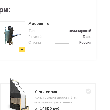
ри:
Мосрентген
Тип:
цилиндровый
Регилей:
3 шт.
Страна:
Россия
+
Утепленная
Конструкция двери с 3-мя
контурами уплотнения
от 14500 руб.