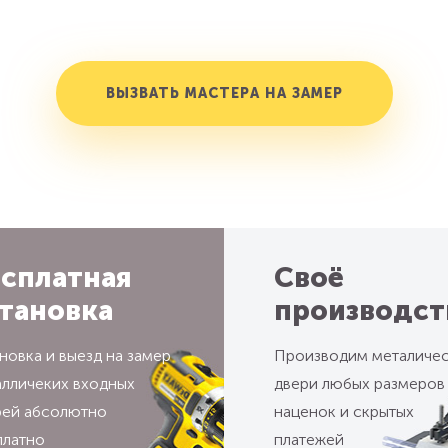
ВЫЗВАТЬ МАСТЕРА НА ЗАМЕР
сплатная
Своё
тановка
производст
новка и выезд на замер
Производим металиче
алличеких входных
двери любых размеров
рей абсолютно
наценок и скрытых
платно
платежей