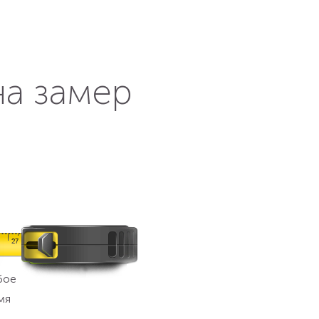
на замер
бое
мя