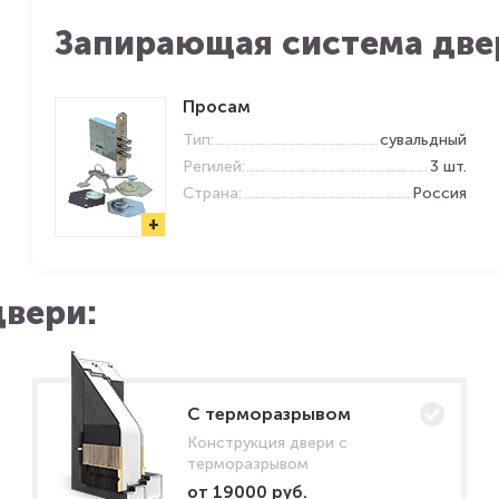
Запирающая система две
Просам
Тип:
сувальдный
Регилей:
3 шт.
Страна:
Россия
+
вери:
C терморазрывом
Конструкция двери с
терморазрывом
от 19000 руб.