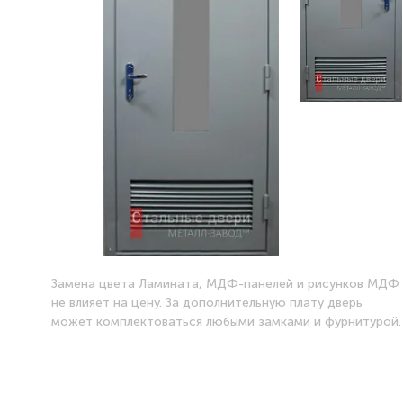
Замена цвета Ламината, МДФ-панелей и рисунков МДФ
не влияет на цену. За дополнительную плату дверь
может комплектоваться любыми замками и фурнитурой.