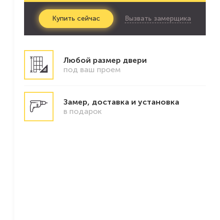
Вызвать замерщика
Купить
сейчас
Любой размер двери
под ваш проем
Замер, доставка и установка
в подарок