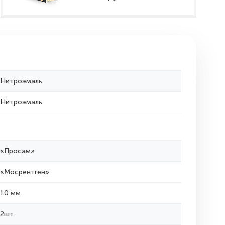
Нитроэмаль
Нитроэмаль
«Просам»
«Мосрентген»
10 мм.
2шт.