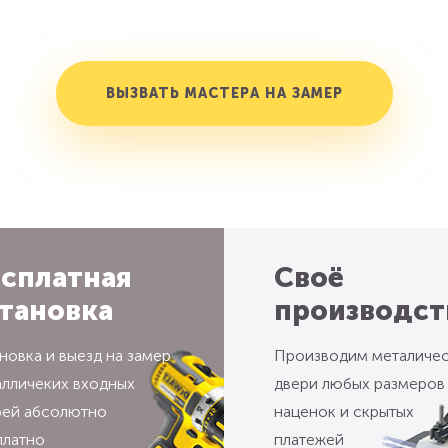
ВЫЗВАТЬ МАСТЕРА НА ЗАМЕР
сплатная
Своё
тановка
производст
новка и выезд на замер
Производим металиче
алличеких входных
двери любых размеров
рей абсолютно
наценок и скрытых
платно
платежей