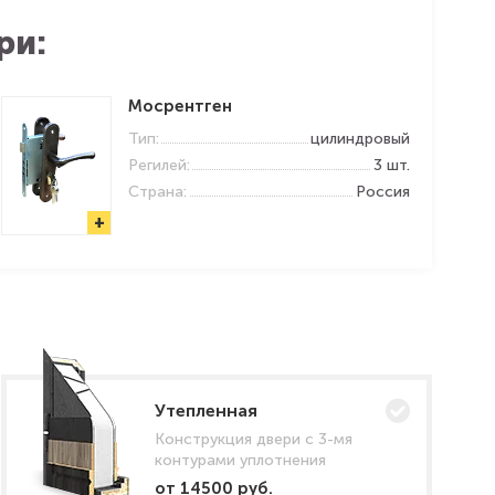
ри:
Мосрентген
Тип:
цилиндровый
Регилей:
3 шт.
Страна:
Россия
+
Утепленная
Конструкция двери с 3-мя
контурами уплотнения
от 14500 руб.