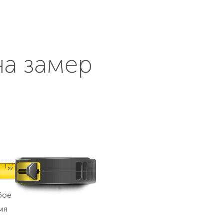
на замер
бое
мя