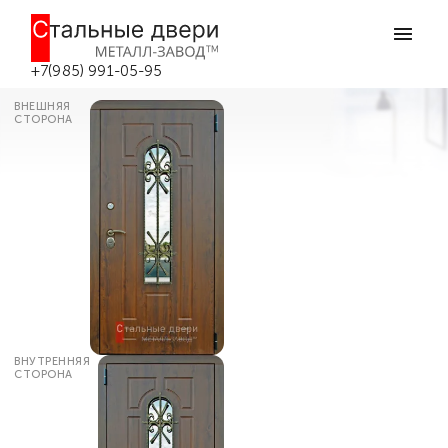
Главная
Каталог дверей
Входные двери со стеклом
Металлическая дверь со стеклом
уличная №27 в Боровске
+7(985) 991-05-95
ВНЕШНЯЯ
СТОРОНА
ВНУТРЕННЯЯ
СТОРОНА