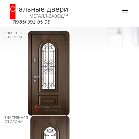
Главная
Каталог дверей
Входные двери со стеклом
Остеклённая дверь с МДФ
накладкой №22 в Боровске
+7(985) 991-05-95
ВНЕШНЯЯ
СТОРОНА
ВНУТРЕННЯЯ
СТОРОНА