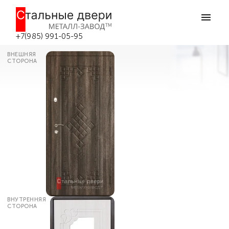
Главная
Каталог дверей
Входные двери с зеркалом
Входная дверь с зеркальными
вставками №8 в Боровске
+7(985) 991-05-95
ВНЕШНЯЯ
СТОРОНА
ВНУТРЕННЯЯ
СТОРОНА