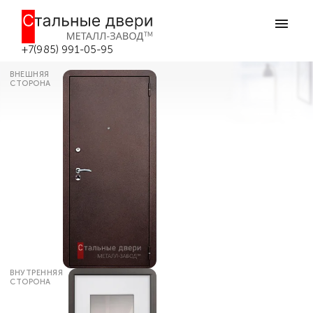
Главная
Каталог дверей
Входные двери с зеркалом
Дверь входная стальная с зеркалом
№71 в Боровске
+7(985) 991-05-95
ВНЕШНЯЯ
СТОРОНА
ВНУТРЕННЯЯ
СТОРОНА