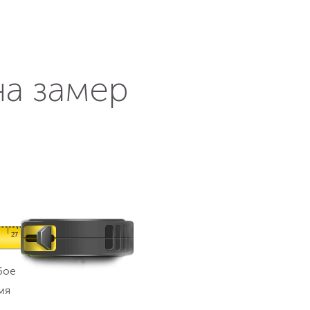
на замер
бое
мя