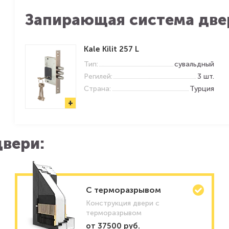
Запирающая система две
Kale Kilit 257 L
Тип:
сувальдный
Регилей:
3 шт.
Страна:
Турция
+
вери:
C терморазрывом
Конструкция двери с
терморазрывом
от 37500 руб.