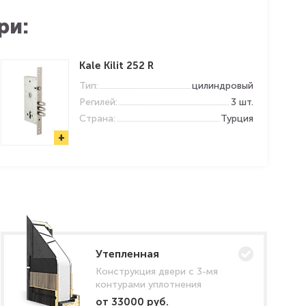
ри:
Kale Kilit 252 R
Тип:
цилиндровый
Регилей:
3 шт.
Страна:
Турция
+
Утепленная
Конструкция двери с 3-мя
контурами уплотнения
от 33000 руб.