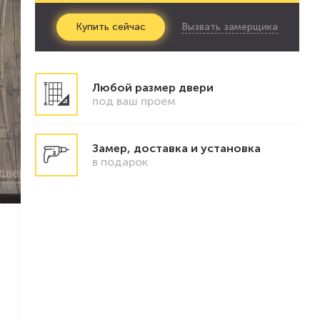
Вызвать замерщика
Купить
сейчас
Любой размер двери
под ваш проем
Замер, доставка и установка
в подарок