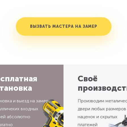
ВЫЗВАТЬ МАСТЕРА НА ЗАМЕР
сплатная
Своё
тановка
производст
новка и выезд на замер
Производим металиче
алличеких входных
двери любых размеров
рей абсолютно
наценок и скрытых
платно
платежей