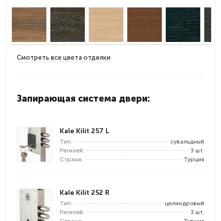
Смотреть все цвета отделки
Запирающая система двери:
Kale Kilit 257 L
Тип:
сувальдный
Регилей:
3 шт.
Страна:
Турция
Kale Kilit 252 R
Тип:
цилиндровый
Регилей:
3 шт.
Страна:
Турция