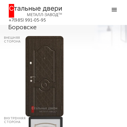
Главная
Каталог дверей
Входные двери с терморазрывом
Входная термодверь с повышенным
уровнем теплоизоляции №41 в
+7(985) 991-05-95
Боровске
ВНЕШНЯЯ
СТОРОНА
ВНУТРЕННЯЯ
СТОРОНА