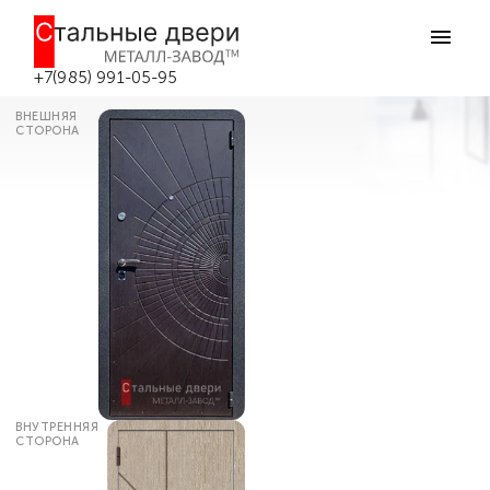
Главная
Каталог дверей
Входные двери с терморазрывом
Уличная дверь с терморазрывом
№33 в Боровске
+7(985) 991-05-95
ВНЕШНЯЯ
СТОРОНА
ВНУТРЕННЯЯ
СТОРОНА