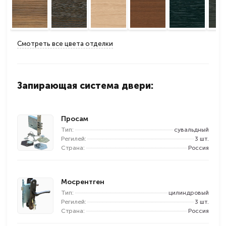
Смотреть все цвета отделки
Запирающая система двери:
Просам
Тип:
сувальдный
Регилей:
3 шт.
Страна:
Россия
Мосрентген
Тип:
цилиндровый
Регилей:
3 шт.
Страна:
Россия