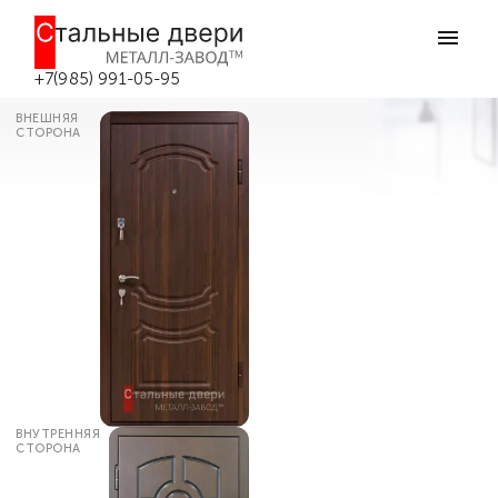
Главная
Каталог дверей
Входные двери МДФ
Входная дверь в квартиру с
добором №72 в Боровске
+7(985) 991-05-95
ВНЕШНЯЯ
СТОРОНА
ВНУТРЕННЯЯ
СТОРОНА