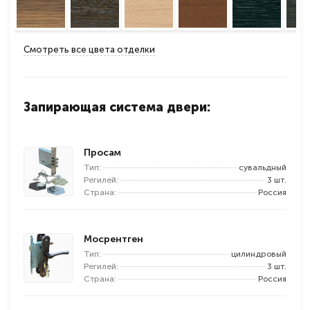
Смотреть все цвета отделки
Запирающая система двери:
Просам
Тип:
сувальдный
Регилей:
3 шт.
Страна:
Россия
Мосрентген
Тип:
цилиндровый
Регилей:
3 шт.
Страна:
Россия