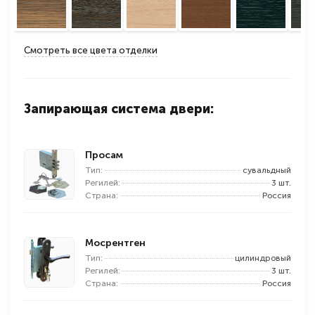
Смотреть все цвета отделки
Запирающая система двери:
Просам
Тип:
сувальдный
Регилей:
3 шт.
Страна:
Россия
Мосрентген
Тип:
цилиндровый
Регилей:
3 шт.
Страна:
Россия