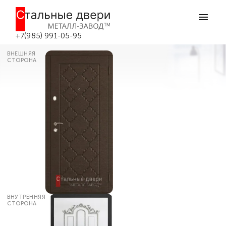
Главная
Каталог дверей
Входные двери МДФ
Дверь наружная металлическая
утепленная №55 в Боровске
+7(985) 991-05-95
ВНЕШНЯЯ
СТОРОНА
ВНУТРЕННЯЯ
СТОРОНА