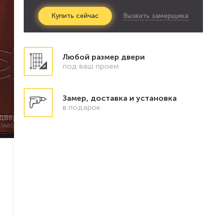
Вызвать замерщика
Купить
сейчас
Любой размер двери
под ваш проем
Замер, доставка и установка
в подарок