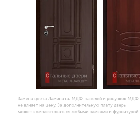
Замена цвета Ламината, МДФ-панелей и рисунков МДФ
не влияет на цену. За дополнительную плату дверь
может комплектоваться любыми замками и фурнитурой.