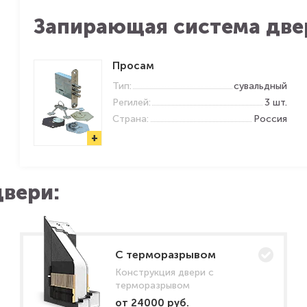
Запирающая система две
Просам
Тип:
сувальдный
Регилей:
3 шт.
Страна:
Россия
+
вери:
C терморазрывом
Конструкция двери с
терморазрывом
от 24000 руб.