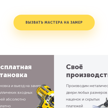
ВЫЗВАТЬ МАСТЕРА НА ЗАМЕР
сплатная
Своё
тановка
производст
новка и выезд на замер
Производим металиче
алличеких входных
двери любых размеров
рей абсолютно
наценок и скрытых
платно
платежей