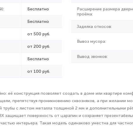
):
Бесплатно
Расширение размера дверн
проёма:
Бесплатно
Заделка откосов:
от 500 руб.
Вывоз мусора:
от
200 руб.
Вывод звонков:
Бесплатно
от 100 руб.
йно: её конструкция позволяет создать в доме или квартире ко
щели, препятствуя проникновению сквозняков, а при желании м
ой трубы с листом металла толщиной 2 мм и дополнительными рё
ВХ защищает поверхность от царапин и сохраняет презентабельн
частью интерьера. Такая модель одинаково уместна для частног