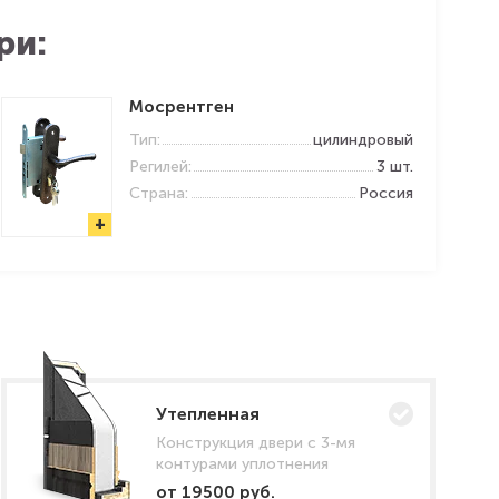
ри:
Мосрентген
Тип:
цилиндровый
Регилей:
3 шт.
Страна:
Россия
+
Утепленная
Конструкция двери с 3-мя
контурами уплотнения
от 19500 руб.