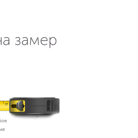
на замер
бое
мя