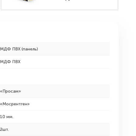
МДФ ПВХ (панель)
МДФ ПВХ
«Просам»
«Мосрентген»
10 мм.
2шт.